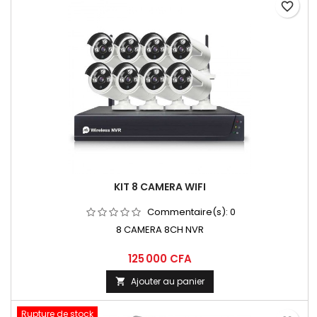
favorite_border
KIT 8 CAMERA WIFI
Commentaire(s):
0
8 CAMERA 8CH NVR
125 000 CFA
Ajouter au panier

Rupture de stock