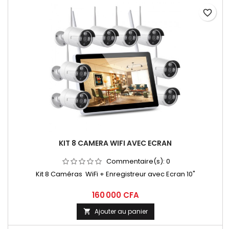
favorite_border
KIT 8 CAMERA WIFI AVEC ECRAN
Commentaire(s):
0
Kit 8 Caméras WiFi + Enregistreur avec Ecran 10"
160 000 CFA
Ajouter au panier
