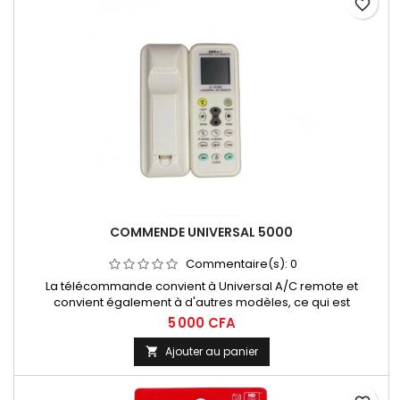
favorite_border
COMMENDE UNIVERSAL 5000
Commentaire(s):
0
La télécommande convient à Universal A/C remote et
convient également à d'autres modèles, ce qui est
particulièrement pratique pour une utilisation quotidienne.
5 000 CFA
Ajouter au panier
