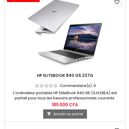
favorite_border
HP ELITEBOOK 840 G5 237G
Commentaire(s):
0
L'ordinateur portable HP EliteBook 840 G5 (3JX29EA) est
parfait pour tous les besoins professionnels courants.
185 000 CFA
Ajouter au panier
