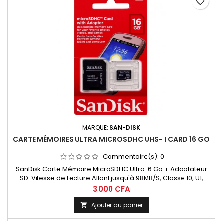
favorite_border
MARQUE:
SAN-DISK
CARTE MÉMOIRES ULTRA MICROSDHC UHS- I CARD 16 GO
Commentaire(s):
0
SanDisk Carte Mémoire MicroSDHC Ultra 16 Go + Adaptateur
SD. Vitesse de Lecture Allant jusqu'à 98MB/S, Classe 10, U1,
homologuée A1
3 000 CFA
Ajouter au panier
