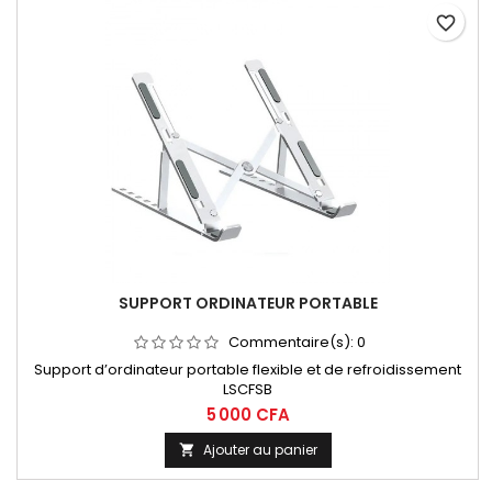
favorite_border
SUPPORT ORDINATEUR PORTABLE
Commentaire(s):
0
Support d’ordinateur portable flexible et de refroidissement
LSCFSB
5 000 CFA
Ajouter au panier
