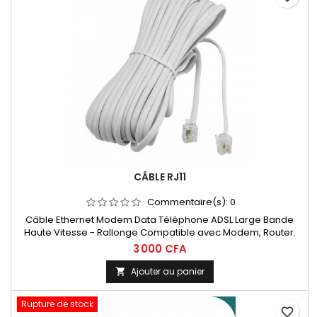
CÂBLE RJ11
Commentaire(s):
0
Câble Ethernet Modem Data Téléphone ADSL Large Bande
Haute Vitesse - Rallonge Compatible avec Modem, Router.
3 000 CFA
Ajouter au panier

Rupture de stock
favorite_border