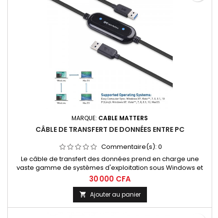
MARQUE:
CABLE MATTERS
CÂBLE DE TRANSFERT DE DONNÉES ENTRE PC
Commentaire(s):
0
Le câble de transfert des données prend en charge une
vaste gamme de systèmes d'exploitation sous Windows et
Mac. Le câble de transfert USB 3.0 vous permet de transférer
30 000 CFA
des fichiers entre deux ordinateurs, notamment de Windows
à Windows, de Windows à Mac, de Mac à Windows, et même
Ajouter au panier

de Mac à Mac. https://youtu.be/f6hYdOMd8_4