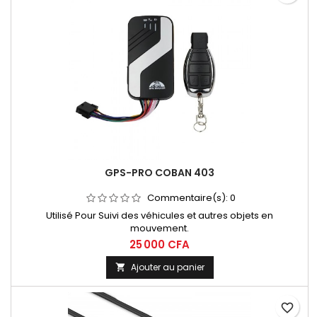
GPS-PRO COBAN 403
Commentaire(s):
0
Utilisé Pour Suivi des véhicules et autres objets en
mouvement.
25 000 CFA
Ajouter au panier

favorite_border