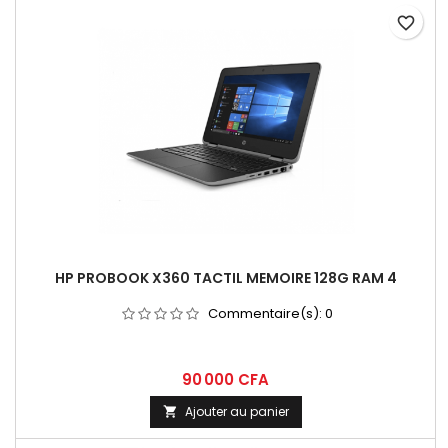
favorite_border
HP PROBOOK X360 TACTIL MEMOIRE 128G RAM 4
Commentaire(s):
0
90 000 CFA
Ajouter au panier
