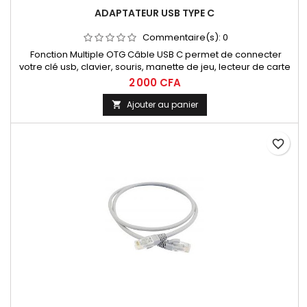
ADAPTATEUR USB TYPE C
Commentaire(s):
0
Fonction Multiple OTG Câble USB C permet de connecter
votre clé usb, clavier, souris, manette de jeu, lecteur de carte
et les autres périphériques USB A aux smartphones, tablettes
2 000 CFA
ou PC équipés d'une prise USB C. NOTE: Veuillez vous assurer
que votre smartphone/ tablette supporte la fonction OTG et
Ajouter au panier

dispose d'un port USB C.
favorite_border