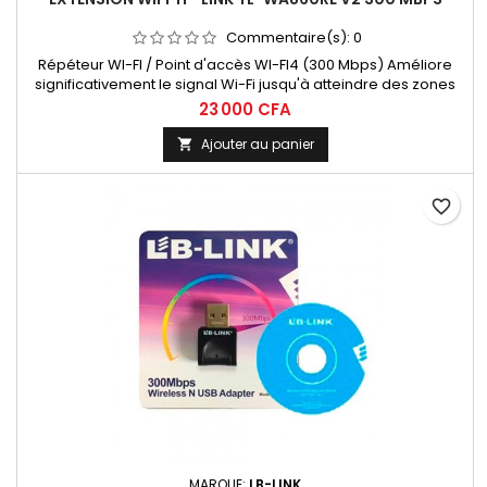
Commentaire(s):
0
Répéteur WI-FI / Point d'accès WI-FI4 (300 Mbps) Améliore
significativement le signal Wi-Fi jusqu'à atteindre des zones
inatteignables . Mode Point d'accès pour remplacer les
23 000 CFA
performantes de vitesse Wi-Fi limités de votre box. Antennes
externes assurant une excellente portée Wi-Fi et un réseau
Ajouter au panier

fiable.
favorite_border
MARQUE:
LB-LINK