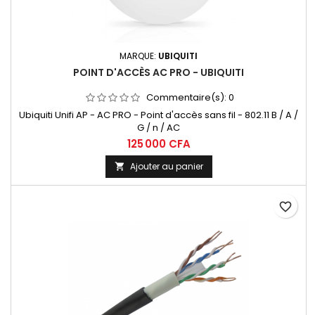
MARQUE:
UBIQUITI
POINT D'ACCÈS AC PRO - UBIQUITI
Commentaire(s):
0
Ubiquiti Unifi AP - AC PRO - Point d'accès sans fil - 802.11 B / A /
G / n / AC
125 000 CFA
Ajouter au panier

favorite_border