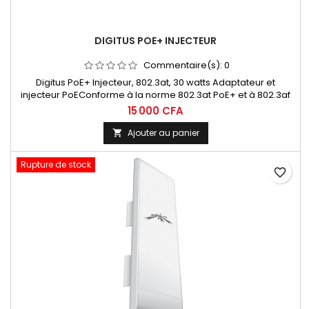
DIGITUS POE+ INJECTEUR
Commentaire(s):
0
Digitus PoE+ Injecteur, 802.3at, 30 watts Adaptateur et
injecteur PoEConforme à la norme 802.3at PoE+ et à 802.3af
PoE
15 000 CFA
Ajouter au panier

Rupture de stock
favorite_border