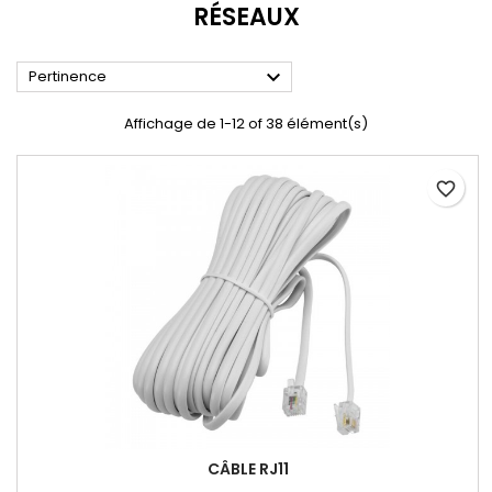
RÉSEAUX

Pertinence
Affichage de 1-12 of 38 élément(s)
favorite_border
CÂBLE RJ11