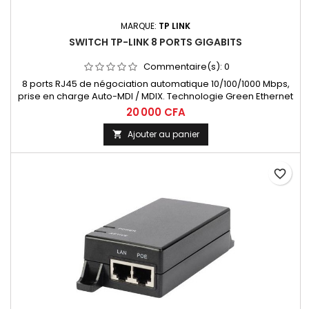
MARQUE:
TP LINK
SWITCH TP-LINK 8 PORTS GIGABITS
Commentaire(s):
0
8 ports RJ45 de négociation automatique 10/100/1000 Mbps,
prise en charge Auto-MDI / MDIX. Technologie Green Ethernet
économise de l'énergie ,contrôle de flux IEEE 802.3X assure un
20 000 CFA
transfert de données fiable Boîtier en plastique, à poser sur le
bureau ou de montage mural,Plug and play, aucune
Ajouter au panier

configuration nécessaire. Conception sans ventilateur qui...
favorite_border