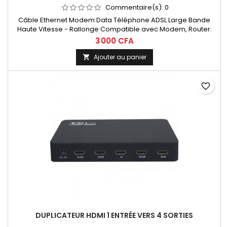
Commentaire(s):
0
Câble Ethernet Modem Data Téléphone ADSL Large Bande
Haute Vitesse - Rallonge Compatible avec Modem, Router.
3 000 CFA
Ajouter au panier

favorite_border
DUPLICATEUR HDMI 1 ENTRÉE VERS 4 SORTIES