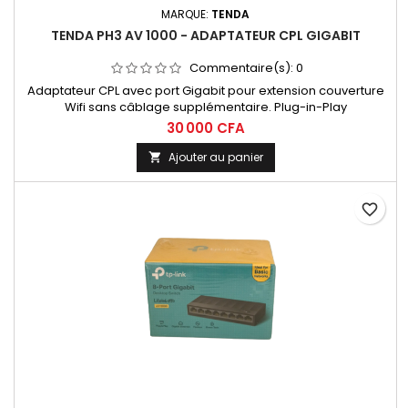
MARQUE:
TENDA
TENDA PH3 AV 1000 - ADAPTATEUR CPL GIGABIT
Commentaire(s):
0
Adaptateur CPL avec port Gigabit pour extension couverture
Wifi sans câblage supplémentaire. Plug-in-Play
30 000 CFA
Ajouter au panier

favorite_border