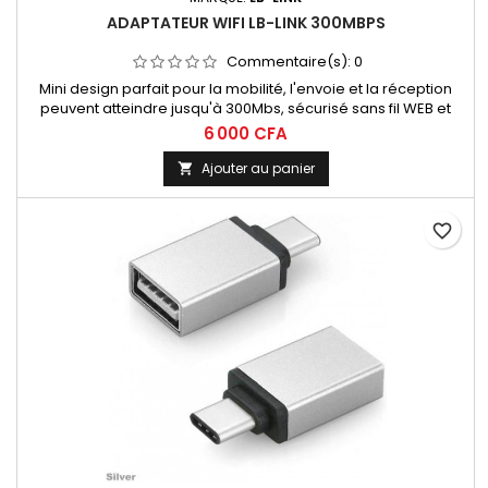
ADAPTATEUR WIFI LB-LINK 300MBPS
Commentaire(s):
0
Mini design parfait pour la mobilité, l'envoie et la réception
peuvent atteindre jusqu'à 300Mbs, sécurisé sans fil WEB et
WPA améliorer pour un accès.
6 000 CFA
Ajouter au panier

favorite_border