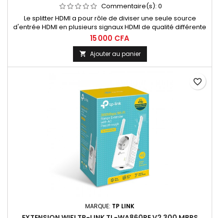
Commentaire(s):
0
Le splitter HDMI a pour rôle de diviser une seule source
d'entrée HDMI en plusieurs signaux HDMI de qualité différente
selon les performances et les caractéristiques du splitter.
15 000 CFA
Ajouter au panier

favorite_border
MARQUE:
TP LINK
EXTENSION WIFI TP-LINK TL-WA860RE V2 300 MBPS