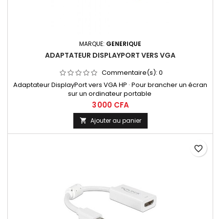
MARQUE:
GENERIQUE
ADAPTATEUR DISPLAYPORT VERS VGA
Commentaire(s):
0
Adaptateur DisplayPort vers VGA HP · Pour brancher un écran
sur un ordinateur portable
3 000 CFA
Ajouter au panier

favorite_border