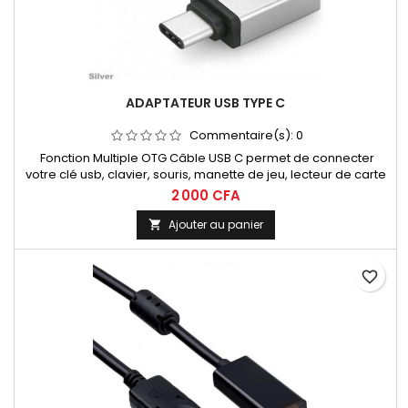
ADAPTATEUR USB TYPE C
Commentaire(s):
0
Fonction Multiple OTG Câble USB C permet de connecter
votre clé usb, clavier, souris, manette de jeu, lecteur de carte
et les autres périphériques USB A aux smartphones, tablettes
2 000 CFA
ou PC équipés d'une prise USB C. NOTE: Veuillez vous assurer
que votre smartphone/ tablette supporte la fonction OTG et
Ajouter au panier

dispose d'un port USB C.
favorite_border