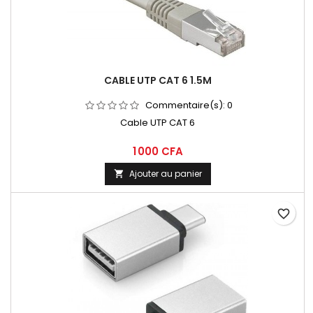
CABLE UTP CAT 6 1.5M
Commentaire(s):
0
Cable UTP CAT 6
1 000 CFA
Ajouter au panier

favorite_border