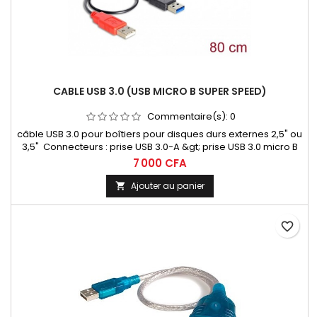
CABLE USB 3.0 (USB MICRO B SUPER SPEED)
Commentaire(s):
0
câble USB 3.0 pour boîtiers pour disques durs externes 2,5" ou
3,5" Connecteurs : prise USB 3.0-A &gt; prise USB 3.0 micro B
(données + alimentation) + prise USB 2.0-A (alimentation)
7 000 CFA
Ajouter au panier

favorite_border