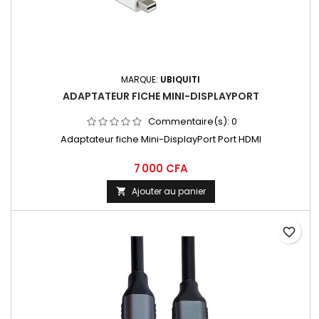
MARQUE:
UBIQUITI
ADAPTATEUR FICHE MINI-DISPLAYPORT
Commentaire(s):
0
Adaptateur fiche Mini-DisplayPort Port HDMI
7 000 CFA
Ajouter au panier

favorite_border