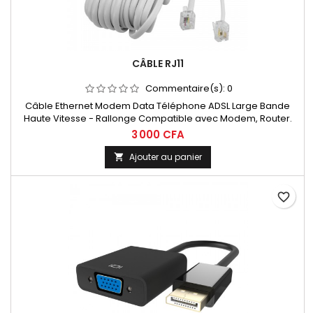
CÂBLE RJ11
Commentaire(s):
0
Câble Ethernet Modem Data Téléphone ADSL Large Bande
Haute Vitesse - Rallonge Compatible avec Modem, Router.
3 000 CFA
Ajouter au panier

favorite_border