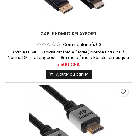
CABLE HDMI DISPLAYPORT
Commentaire(s):
0
Câble HDMI - DisplayPort (Mâle / Mâle) Norme HMDI 2.0 /
Norme DP : 1.1a Longueur : 1.8m mâle / mâle Résolution jusqu'à
4K@50/60Hz à 2160p
7 500 CFA
Ajouter au panier

favorite_border