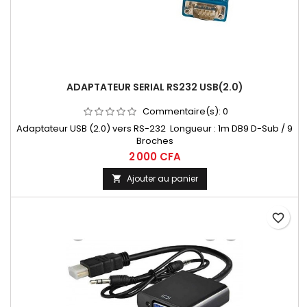
ADAPTATEUR SERIAL RS232 USB(2.0)
Commentaire(s):
0
Adaptateur USB (2.0) vers RS-232 Longueur : 1m DB9 D-Sub / 9
Broches
2 000 CFA
Ajouter au panier

favorite_border