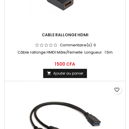
CABLE RALLONGE HDMI
Commentaire(s):
0
Câble rallonge HMDI Mâle/Femelle Longueur : 1.5m
1 500 CFA
Ajouter au panier

favorite_border