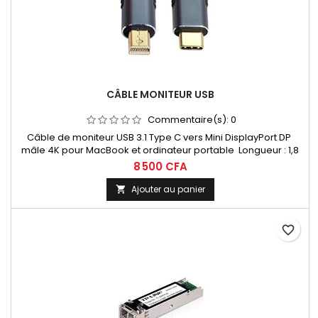
CÂBLE MONITEUR USB
Commentaire(s):
0
Câble de moniteur USB 3.1 Type C vers Mini DisplayPort DP
mâle 4K pour MacBook et ordinateur portable Longueur : 1,8
m
8 500 CFA
Ajouter au panier

favorite_border