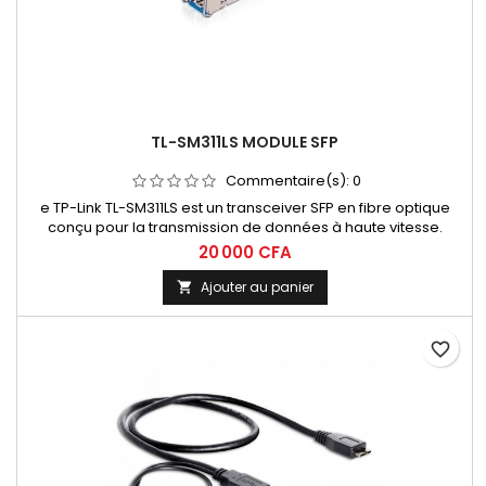
TL-SM311LS MODULE SFP
Commentaire(s):
0
e TP-Link TL-SM311LS est un transceiver SFP en fibre optique
conçu pour la transmission de données à haute vitesse.
20 000 CFA
Ajouter au panier

favorite_border