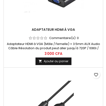
ADAPTATEUR HDMI À VGA
Commentaire(s):
0
Adaptateur HDMI à VGA (Mâle / Femelle) + 3.5mm AUX Audio
Câble Résolution du produit peut aller jusqu'à 720P / 1080i /
1080P
3 000 CFA
Ajouter au panier

favorite_border