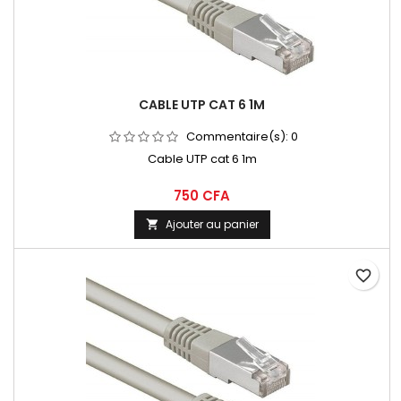
CABLE UTP CAT 6 1M
Commentaire(s):
0
Cable UTP cat 6 1m
750 CFA
Ajouter au panier

favorite_border