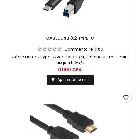
CABLE USB 3.2 TYPE-C
Commentaire(s):
0
Câble USB 3.2 Type-C vers USB-B/M, Longueur : 1 m Débit :
jusqu'à 5 Gb/s
6 000 CFA
Ajouter au panier

favorite_border