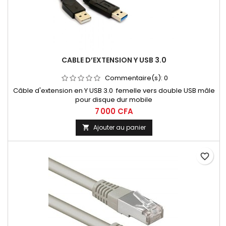
CABLE D’EXTENSION Y USB 3.0
Commentaire(s):
0
Câble d'extension en Y USB 3.0 femelle vers double USB mâle
pour disque dur mobile
7 000 CFA
Ajouter au panier

favorite_border