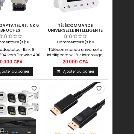
DAPTATEUR ILINK 6
TÉLÉCOMMANDE
BROCHES
UNIVERSELLE INTELLIGENTE
WI-FI IR INFRAROUGE
mentaire(s):
0
Commentaire(s):
0
adaptateur ILink 6
Télécommande universelle
394 vers Firewire 400
intelligente wi-fi ir infrarouge,
 4 broches mâle pour
thermostat de climatiseur
10 000 CFA
20 000 CFA
 photo et caméscope
programmable sans fil,
ongueur 1.2m
télécommande ca
jouter au panier
Ajouter au panier

favorite_border
favorite_border