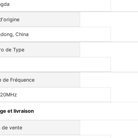
ngda
d'origine
dong, China
o de Type
e de Fréquence
520MHz
ge et livraison
s de vente