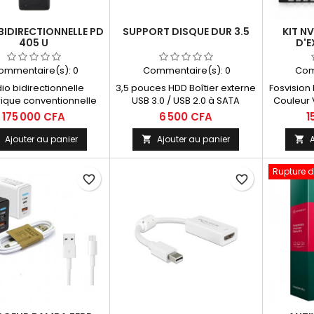
BIDIRECTIONNELLE PD
SUPPORT DISQUE DUR 3.5
KIT N
405 U
D'E
ommentaire(s):
0
Commentaire(s):
0
Com
io bidirectionnelle
3,5 pouces HDD Boîtier externe
Fosvision
ique conventionnelle
USB 3.0 / USB 2.0 à SATA
Couleur 
Disque de boîtier de disque
Couleur 
175 000 CFA
6 500 CFA
1
dur externe 3.5 pour 3,5 SATA
Audi
HDD Boîte de stockage
Sys
Ajouter au panier
Ajouter au panier
A



externe avec boîtier en
aluminium.
Rupture d
favorite_border
favorite_border