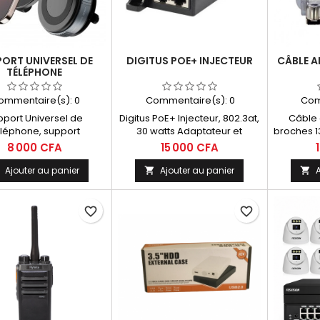
ORT UNIVERSEL DE
DIGITUS POE+ INJECTEUR
CÂBLE A
TÉLÉPHONE
ommentaire(s):
0
Commentaire(s):
0
Com
pport Universel de
Digitus PoE+ Injecteur, 802.3at,
Câble 
léphone, support
30 watts Adaptateur et
broches 1
magnetique
injecteur PoEConforme à la
IEEE 1394
8 000 CFA
15 000 CFA
norme 802.3at PoE+ et à
appareil
802.3af PoE
l
Ajouter au panier
Ajouter au panier
A



favorite_border
favorite_border