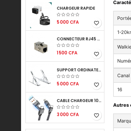
Caracté
CHARGEUR RAPIDE
Porté
5 000 CFA
favorite_border
1-20k
CONNECTEUR RJ45 FEMELLE/FEMELLE
Walkie
1 500 CFA
favorite_border
Numér
SUPPORT ORDINATEUR PORTABLE
Canal
5 000 CFA
favorite_border
16
CABLE CHARGEUR 100W RAPIDE
Autres 
3 000 CFA
favorite_border
Marq