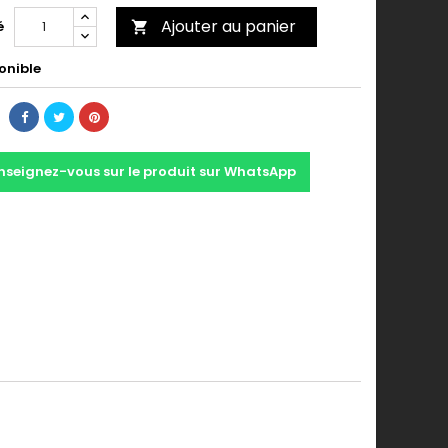
Ajouter au panier
é

onible
nseignez-vous sur le produit sur WhatsApp