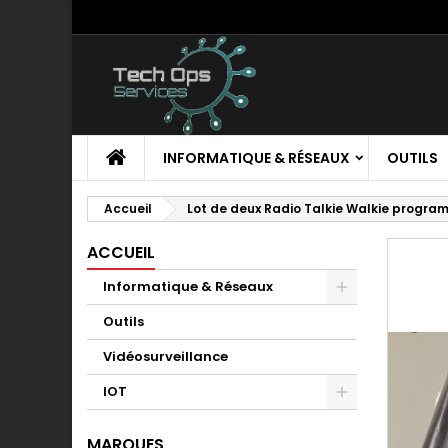
M
C
C
add_circle_outline
Vo
No
d'e
INFORMATIQUE & RÉSEAUX
OUTILS
Accueil
Lot de deux Radio Talkie Walkie progr
ACCUEIL
Informatique & Réseaux
Outils
Vidéosurveillance
IOT
MARQUES