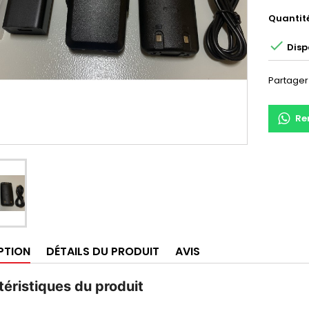
Quantit

Disp
Partager
Re
PTION
DÉTAILS DU PRODUIT
AVIS
éristiques du produit