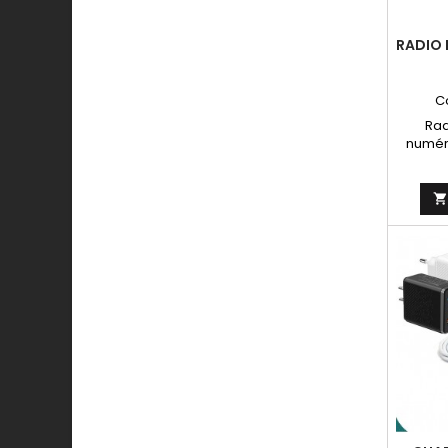
RADIO 
C
Rad
numér