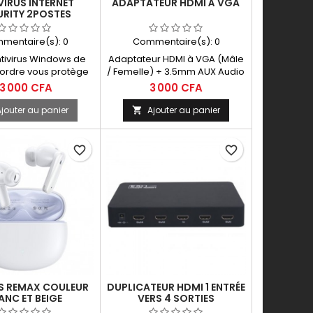
VÍRUS INTERNET
ADAPTATEUR HDMI À VGA
URITY 2POSTES
mentaire(s):
0
Commentaire(s):
0
ntivirus Windows de
Adaptateur HDMI à VGA (Mâle
ordre vous protège
/ Femelle) + 3.5mm AUX Audio
s menaces telles que
Câble Résolution du produit
13 000 CFA
3 000 CFA
ansomwares, les
peut aller jusqu'à 720P / 1080i /
ers et les pirates. Il
1080P
jouter au panier
Ajouter au panier

acile à utiliser et
ionne de manière
ente en arrière-plan
favorite_border
favorite_border
rotéger votre PC.
S REMAX COULEUR
DUPLICATEUR HDMI 1 ENTRÉE
ANC ET BEIGE
VERS 4 SORTIES