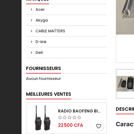
Acer
Akyga
CABLE MATTERS
D-link
Dell
FOURNISSEURS
Aucun fournisseur
MEILLEURES VENTES
DESCRI
RADIO BAOFENG BIDIRECTIONNELLE
Caract
22 500 CFA
favorite_border