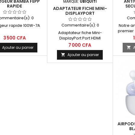
GEUR BAMBA FEPP
ANTI
MARQUE:
UBIQUITI
RAPIDE
SEC
ADAPTATEUR FICHE MINI-
DISPLAYPORT
ommentaire(s):
0
Com
Commentaire(s):
0
geur rapide 100W-7A
Notre a
premier 
Adaptateur fiche Mini-
contre le
3 500 CFA
DisplayPort Port HDMI
les r
7 000 CFA
cryptolock
Ajouter au panier
A


est f
Ajouter au panier

fonct
transpar
pour p
AIRPOD
BL