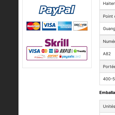
Haite
Point 
Guang
Numér
A82
Porté
400-
Emballa
Unité