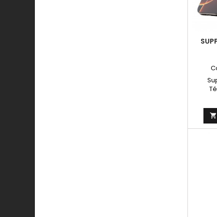
SUPP
C
Su
Té