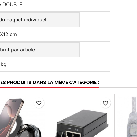
le DOUBLE
 du paquet individuel
X12 cm
brut par article
 kg
RES PRODUITS DANS LA MÊME CATÉGORIE :
favorite_border
favorite_border