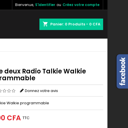
Bienvenue,
S'identifier
ou
Créez votre compte
×
×
×
shopping_cart
Panier:
0
Produits - 0 CFA
n
s
e deux Radio Talkie Walkie
grammable
Donnez votre avis
lkie Walkie programmable
00 CFA
TTC